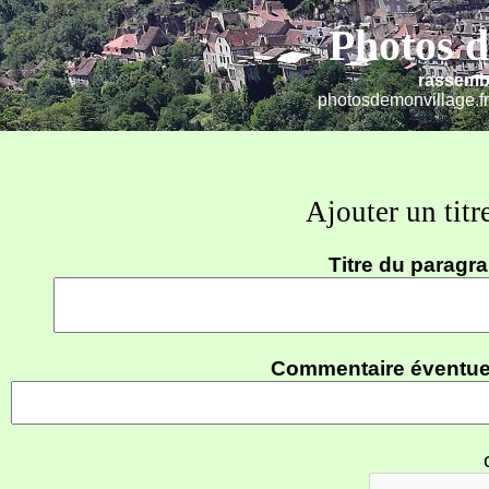
Photos d
rassemb
photosdemonvillage.fr
Ajouter un tit
Titre du paragr
Commentaire éventue