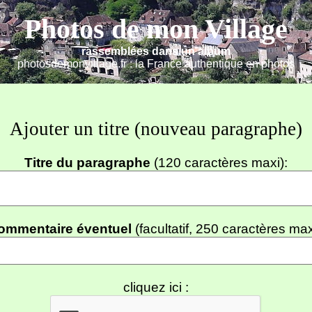
Photos de mon Village
rassemblées dans un album
photosdemonvillage.fr : la France authentique en photos
Ajouter un titre (nouveau paragraphe)
Titre du paragraphe
(120 caractères maxi):
ommentaire éventuel
(facultatif, 250 caractères max
cliquez ici :