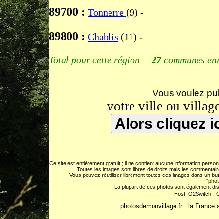
89700 :
Tonnerre
(9) -
89800 :
Chablis
(11) -
Total pour cette région =
27
communes enr
Vous voulez pub
votre ville ou village
Ce site est entièrement gratuit ; il ne contient aucune information pers
Toutes les images sont libres de droits mais les commentaire
Vous pouvez réutiliser librement toutes ces images dans un but
"phot
La plupart de ces photos sont également dis
Host: O2Switch - C
photosdemonvillage.fr : la France 