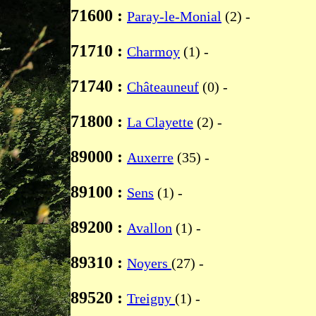
71600 :
Paray-le-Monial
(2) -
71710 :
Charmoy
(1) -
71740 :
Châteauneuf
(0) -
71800 :
La Clayette
(2) -
89000 :
Auxerre
(35) -
89100 :
Sens
(1) -
89200 :
Avallon
(1) -
89310 :
Noyers
(27) -
89520 :
Treigny
(1) -