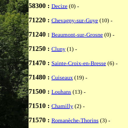
58300 :
Decize
(0) -
71220 :
Chevagny-sur-Guye
(10) -
71240 :
Beaumont-sur-Grosne
(0) -
71250 :
Cluny
(1) -
71470 :
Sainte-Croix-en-Bresse
(6) -
71480 :
Cuiseaux
(19) -
71500 :
Louhans
(13) -
71510 :
Chamilly
(2) -
71570 :
Romanèche-Thorins
(3) -