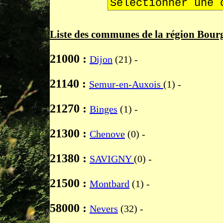
Liste des communes de la région Bourgo
21000 :
Dijon
(21) -
21140 :
Semur-en-Auxois
(1) -
21270 :
Binges
(1) -
21300 :
Chenove
(0) -
21380 :
SAVIGNY
(0) -
21500 :
Montbard
(1) -
58000 :
Nevers
(32) -