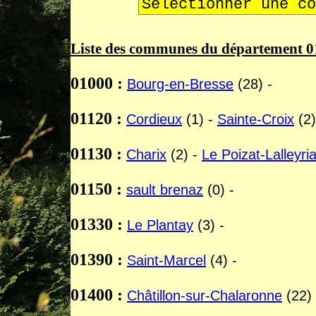
Liste des communes du département 01 
01000 :
Bourg-en-Bresse
(28) -
01120 :
Cordieux
(1) -
Sainte-Croix
(2)
01130 :
Charix
(2) -
Le Poizat-Lalleyria
01150 :
sault brenaz
(0) -
01330 :
Le Plantay
(3) -
01390 :
Saint-Marcel
(4) -
01400 :
Châtillon-sur-Chalaronne
(22) 