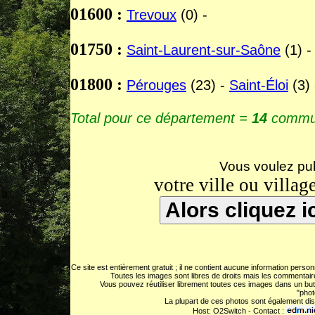
01600 :
Trevoux
(0) -
01750 :
Saint-Laurent-sur-Saône
(1) -
01800 :
Pérouges
(23) -
Saint-Éloi
(3) 
Total pour ce département =
14
commun
Vous voulez pub
votre ville ou village
Ce site est entièrement gratuit ; il ne contient aucune information pers
Toutes les images sont libres de droits mais les commentaire
Vous pouvez réutiliser librement toutes ces images dans un but
"phot
La plupart de ces photos sont également dis
Host: O2Switch - Contact :