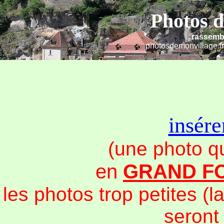
Photos d
rassemb
photosdemonvillage.fr
insére
(une photo qu
en
GRAND F
les photos trop petites (l
seront